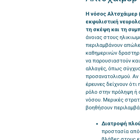
Η νόσος Αλτσχάιμερ 
εκφυλιστική νευρολο
τη σκέψη και τη συμ
άνοιας στους ηλικιω
περιλαμβάνουν απώλει
καθημερινών δραστηρι
να παρουσιαστούν και
αλλαγές, όπως σύγχυσ
προσανατολισμού. Αν 
έρευνες δείχνουν ότι 
ρόλο στην πρόληψη ή 
νόσου. Μερικές στρατ
βοηθήσουν περιλαμβά
Διατροφή πλού
προστασία από 
βλάβες στους ε