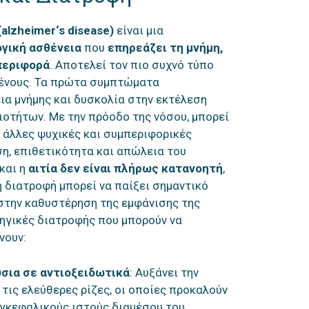
(
alzheimer
‘
s
disease
)
είναι μια
γική ασθένεια
που
επηρεάζει τη μνήμη,
περιφορά
. Αποτελεί τον πιο συχνό τύπο
μένους. Τα πρώτα συμπτώματα
α μνήμης και δυσκολία στην εκτέλεση
οτήτων. Με την πρόοδο της νόσου, μπορεί
 άλλες ψυχικές και συμπεριφορικές
η, επιθετικότητα και απώλεια του
και η
αιτία δεν είναι πλήρως κατανοητή
,
η διατροφή μπορεί να παίξει σημαντικό
στην καθυστέρηση της εμφάνισης της
ηγικές διατροφής που μπορούν να
νουν:
σια σε αντιοξειδωτικά
: Αυξάνει την
τις ελεύθερες ρίζες, οι οποίες προκαλούν
γκεφαλικούς ιστούς διαμέσου του