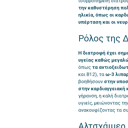
ισορροπημένη διατρ
την καθυστέρηση πολ
ηλικία, όπως οι καρδ
υπέρταση και οι νευ
Ρόλος της 
Η διατροφή έχει σημ
υγείας καθώς μεγαλ
όπως
τα αντιοξειδωτ
και B12), τα
ω-3 λιπαρ
βοηθήσουν
στην υποσ
στην καρδιαγγειακή κ
γήρανση, η καλή διατ
υγιείς, μειώνοντας τ
ανακουφίζοντας τα σ
Αλτσχάιμερ