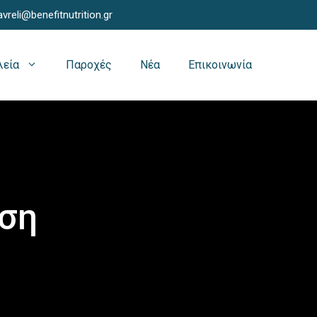
vreli@benefitnutrition.gr
λεία
Παροχές
Νέα
Επικοινωνία
νση