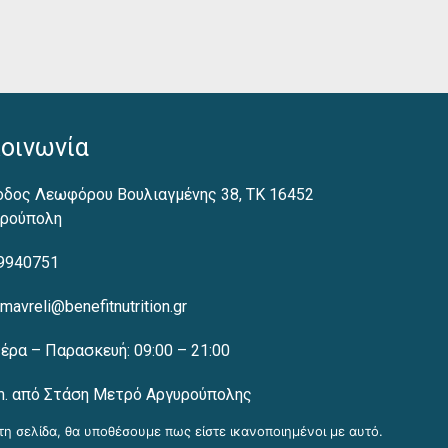
Καλέστε μας
κοινωνία
δος Λεωφόρου Βουλιαγμένης 38, ΤΚ 16452
υρούπολη
9940751
amavreli@benefitnutrition.gr
έρα – Παρασκευή: 09:00 – 21:00
. από Στάση Μετρό Αργυρούπολης
τη σελίδα, θα υποθέσουμε πως είστε ικανοποιημένοι με αυτό.